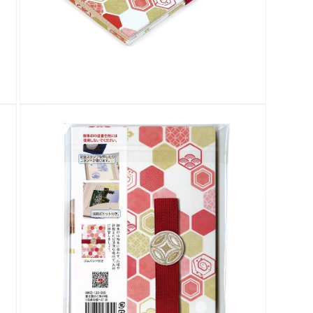
く
モ
ー
ダ
ル
で
メ
デ
ィ
ア
(7)
を
開
く