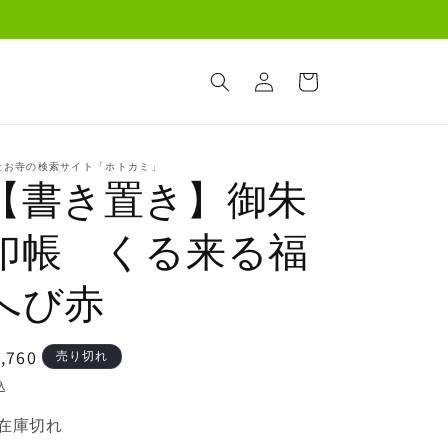
ロ
カ
グ
ー
イ
ト
ン
社お寺の検索サイト「ホトカミ」
【書き置き】御朱
印帳 くる来る福
へび赤
通
,760
売り切れ
常
込
価
在庫切れ
格