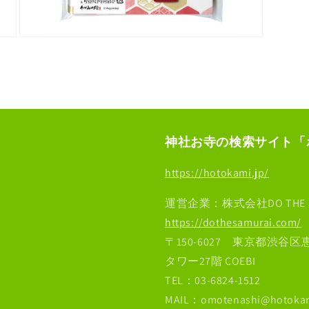
モ
ー
ダ
ル
で
メ
デ
ィ
神社お寺の検索サイト「
ア
(9)
を
https://hotokami.jp/
開
く
運営企業：株式会社DO THE S
https://dothesamurai.com/
〒150-6027 東京都渋谷
タワー27階 COEBI
TEL：03-6824-1512
MAIL：omotenashi@hotokam