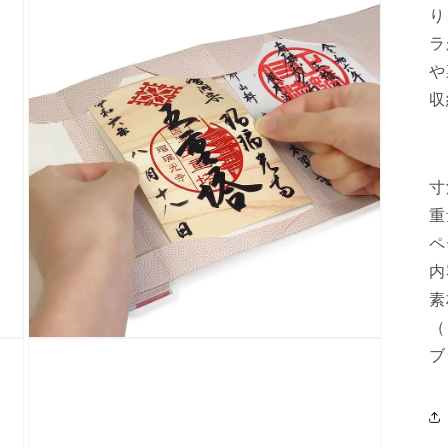
り
ラ
や
収
寸
重
ペ
内
素
（
モ
ブ
ー
ダ
ル
で
メ