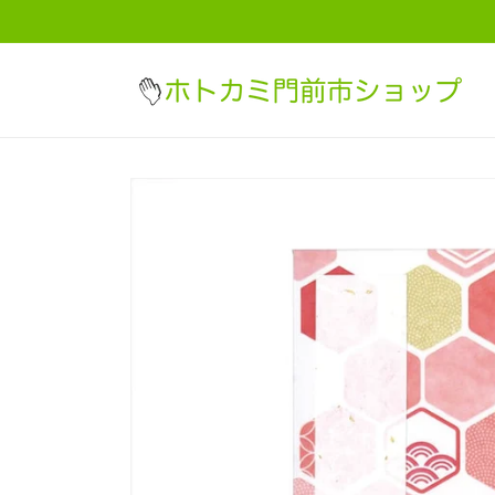
コンテ
ンツに
進む
商品情
報にス
キップ