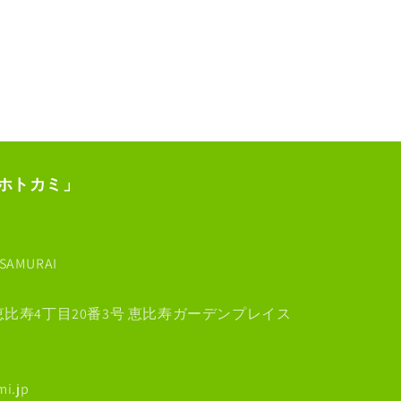
ホトカミ」
AMURAI
区恵比寿4丁目20番3号 恵比寿ガーデンプレイス
i.jp