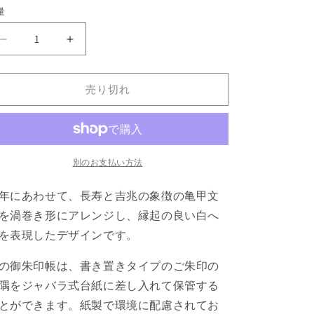
量
【書
【書
き
き
置
置
売り切れ
き】
き】
御
御
朱
朱
印
印
帳
帳
別のお支払い方法
く
く
年にあわせて、長寿と吉兆の象徴の亀甲文
る
る
来
来
を渦巻き形にアレンジし、縁起の良い白へ
る
る
を表現したデザインです。
福
福
へ
へ
の御朱印帳は、書き置きタイプのご朱印の
び
び
隅をジャバラ式台紙に差し入れて保管する
赤
赤
とができます。紙製で環境に配慮されてお