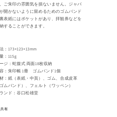
の
の
、ご朱印の雰囲気を損ないません。ジャバ
数
数
が開かないように留めるためのゴムバンド
量
量
裏表紙にはポケットがあり、拝観券などを
を
を
減
増
納することができます。
ら
や
す
す
法：173×123×13mm
量：115g
ージ：蛇腹式 両面18枚収納
容：朱印帳 1冊 ゴムバンド1個
材：紙（表紙・中頁）、ゴム、合成皮革
ゴムバンド）、フェルト（ワッペン）
ランド：谷口松雄堂
共有