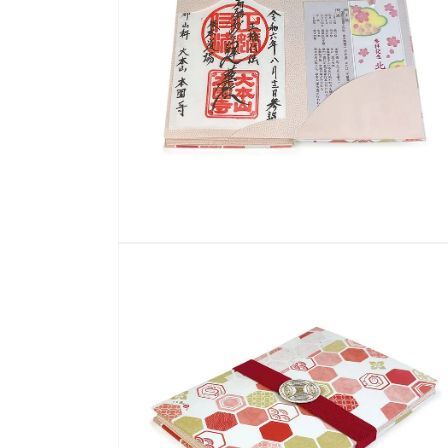
デ
ィ
ア
(2)
を
開
く
モ
ー
ダ
ル
で
メ
デ
ィ
ア
(4)
を
開