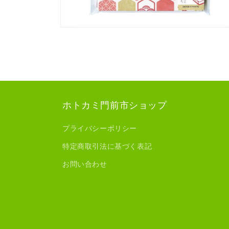
モ
ー
ダ
ル
で
メ
デ
ィ
ホトカミ門前市ショップ
ア
(8)
を
プライバシーポリシー
開
く
特定商取引法に基づく表記
お問い合わせ