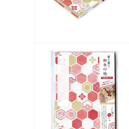
く
モ
ー
ダ
ル
で
メ
デ
ィ
ア
(6)
を
開
く