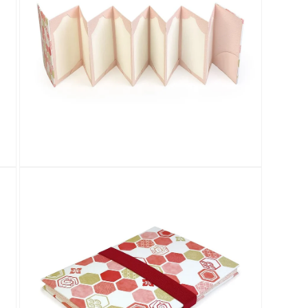
デ
ィ
ア
(3)
を
開
く
モ
ー
ダ
ル
で
メ
デ
ィ
ア
(5)
を
開