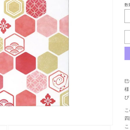
数
数
量
巳
様
び
こ
四
こ