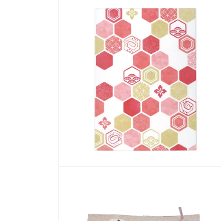
ー
ダ
ル
で
メ
デ
ィ
ア
(1)
を
開
く
モ
ー
ダ
ル
で
メ