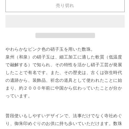
（女
（女
売り切れ
性
性
用）
用）
和
和
泉
泉
硝
硝
子
子
やわらかなピンク色の硝子玉を用いた数珠。
の
の
数
数
泉州（和泉）の硝子玉は、細工加工に適した軟質（低温度
量
量
で融解する）で知られ、その特性を活かし硝子工芸が発展
を
を
したことで有名です。また、その歴史は、古くは弥生時代
減
増
の遺跡から、装飾品、祈念の道具として使われたことに始
ら
や
まり、約２０００年前に中国から伝わっていたことが分か
す
す
っています。
普段使いもしやすいデザインで、法事だけでなく寺社めぐ
り、御朱印めぐりのお供に持ち歩いていただけます。数珠