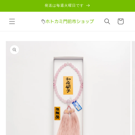
コンテ
発送は毎週火曜日です
ンツに
進む
カ
ー
ト
商品情
報にス
キップ