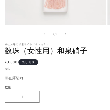
モ
ー
の
1
/
2
ダ
ル
で
神社お寺の検索サイト「ホトカミ」
数珠（女性用）和泉硝子
メ
デ
ィ
通
¥9,000
ア
売り切れ
(1)
(2
常
税込
を
価
開
在庫切れ
く
格
数量
数
量
数
数
珠
珠